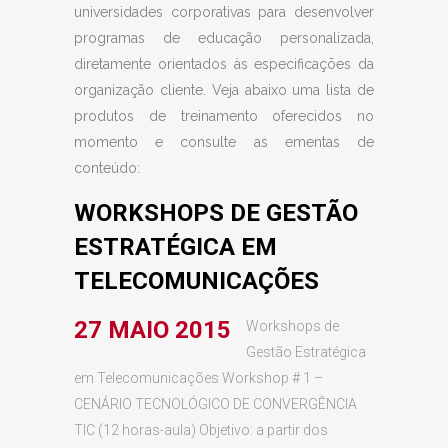
universidades corporativas para desenvolver
programas de educação personalizada,
diretamente orientados às especificações da
organização cliente. Veja abaixo uma lista de
produtos de treinamento oferecidos no
momento e consulte as ementas de
conteúdo:
WORKSHOPS DE GESTÃO
ESTRATÉGICA EM
TELECOMUNICAÇÕES
27 MAIO 2015
Workshops de
Gestão Estratégica
em Telecomunicações Workshop # 1 –
CENÁRIO TECNOLÓGICO DE CONVERGÊNCIA
TIC (12 horas-aula) Objetivo: a partir dos