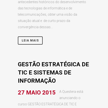
antecedentes históricos do desenvolvimento
das tecnologias de informática e de
telecomunicações, obter uma visão da
situação atual e de curto prazo da
convergência dessas...
LEIA MAIS
GESTÃO ESTRATÉGICA DE
TIC E SISTEMAS DE
INFORMAÇÃO
27 MAIO 2015
A Questera está
anunciando o
curso GESTÃO ESTRATÉGICA DE TIC E